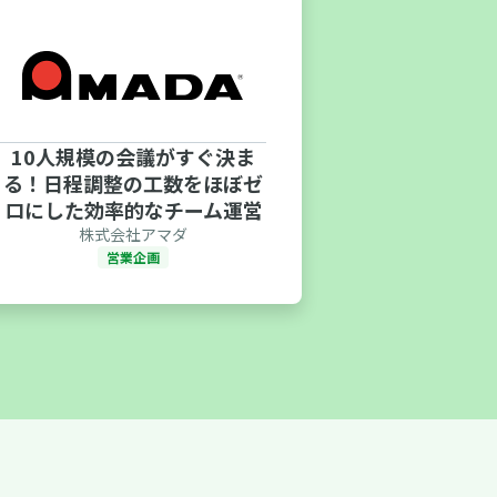
10人規模の会議がすぐ決ま
「調整さん送
る！日程調整の工数をほぼゼ
有。日程調
ロにした効率的なチーム運営
げるための
株式会社アマダ
インテル
営業企画