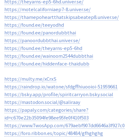
https://theyarns-ep5-6hd.univer.se/
https://motelcaliforniaep7-8.univer.se/
https://thamepoheartthatskipsabeatep8.univer.se/
https://found.ee/teeyodhd
https://found.ee/panordubbthai
https://panoordubbthai.univer.se/
https://found.ee/theyarns-ep5-6hd
https://found.ee/wainoom2544dubbthai
https://found.ee/hiddenface-thaidubb
https://multy.me/xCrxS
https://raindrop.io/watone/sfdgffhiuooioi-51959661
https://bsky.app/profile/spiritcarryon.bsky.social
https://mastodon.social/@saliraay
https://papaly.com/categories/share?
id=c670e22b35094fe98ee95fe0f410f503
https://www.TwosApp.com/679aebf907dd6646a3f927c0
https://foro.ribbon.es/topic/48484/gfhghghg