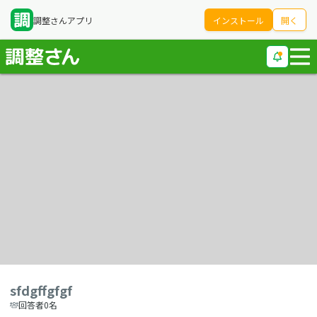
調整さんアプリ
インストール
開く
sfdgffgfgf
回答者0名