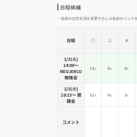
日程候補
・各自の出欠状況を変更するには名前のリンク
日程
◯
△
×
2/3(火)
14:00〜
13
0
0
人
人
人
NEOJERCO
勉強会
2/3(火)
18:15〜 懇
11
0
2
人
人
人
親会
コメント