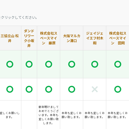
をクリックしてください。
ダンド
株式会社ス
ジェイジェ
株式会社ス
三協立山 松
リワー
大阪マルカ
ペースマイ
イエフ村木
ペースマイ
井
ク小坂
ン澤口
ン 藤原
翔
ン 田岡
井
新年明けまして
おめでとうござ
宜しくお願いし
本年も宜しくお
本年も宜しくお
本年も宜しくお
います。本年も
ます。
願い致します。
願い致します。
願い致します。
宜しくお願い致
します。