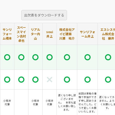
出欠表をダウンロードする
スペー
サンリ
リアル
株式会社ア
エスシス
スマイ
soui
サンリフォ
フォー
ター内
イビ建築
ム株式会
ン吉村
井上
ーム井上
ム橋本
山
川瀬 祐介
社 藤井
卓也
前回は家庭の事
遅くなり申し訳
情で参加ができ
遅くなってす
ございませ
小坂井
小坂井
小坂井
ず申し訳ありま
ません。よろ
ん。 本年も宜
代筆
代筆
代筆
せんでした。ど
くお願いし
しくお願い致し
うぞ宜しくお願
す。
ます。
いいたします。