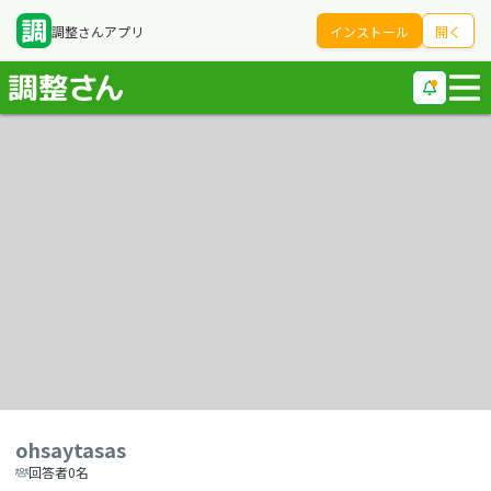
調整さんアプリ
インストール
開く
ohsaytasas
回答者0名