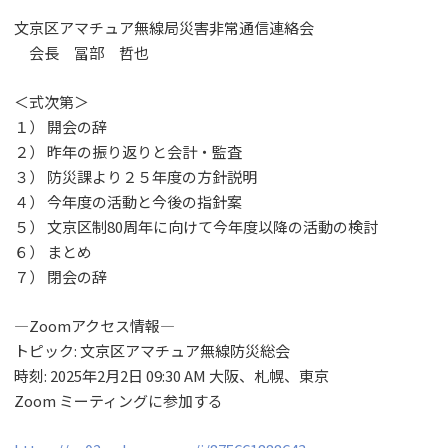
文京区アマチュア無線局災害非常通信連絡会
会長 冨部 哲也
＜式次第＞
１） 開会の辞
２） 昨年の振り返りと会計・監査
３） 防災課より２５年度の方針説明
４） 今年度の活動と今後の指針案
５） 文京区制80周年に向けて今年度以降の活動の検討
６） まとめ
７） 閉会の辞
―Zoomアクセス情報―
トピック: 文京区アマチュア無線防災総会
時刻: 2025年2月2日 09:30 AM 大阪、札幌、東京
Zoom ミーティングに参加する