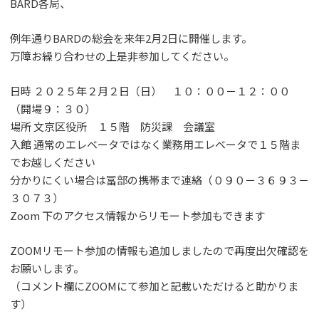
BARD各局、
例年通りBARDの総会を来年2月2日に開催します。
万障お繰り合わせの上是非参加してください。
日時 ２０２５年２月２日（日） １０：００－１２：００
（開場９：３０）
場所 文京区役所 １５階 防災課 会議室
入館 通常のエレベータではなく業務用エレベータで１５階ま
でお越しください
分かりにくい場合は冨部の携帯まで連絡（０９０－３６９３－
３０７３）
Zoom 下のアクセス情報からリモート参加もできます
ZOOMリモート参加の情報も追加しましたので再度出欠確認を
お願いします。
（コメント欄にZOOMにて参加と記載いただけると助かりま
す）