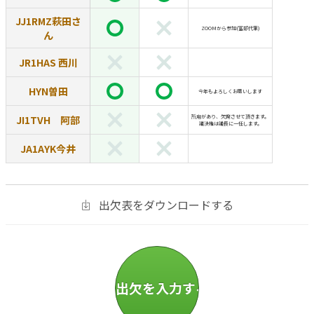
JJ1RMZ萩田さ
ZOOMから参加(冨部代筆)
ん
JR1HAS 西川
HYN曽田
今年もよろしくお願いします
JI1TVH 阿部
所用があり、欠席させて頂きます。
議決権は議長に一任します。
JA1AYK今井
出欠表をダウンロードする