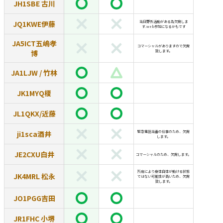
JH1SBE 古川
JQ1KWE伊藤
当日野外活動がある為欠席しま
す.web参加になるかもです
JA5ICT五嶋孝
コマーシャルがありますので欠席
博
致します。
JA1LJW / 竹林
JK1MYQ榎
JL1QKX/近藤
ji1sca酒井
緊急電話当番の仕事のため、欠席
します。
JE2CXU白井
コマーシャルのため、欠席します。
所用により身体自体が動ける状態
JK4MRL 松永
ではない可能性が高いため、欠席
致します。
JO1PGG吉田
JR1FHC 小堺