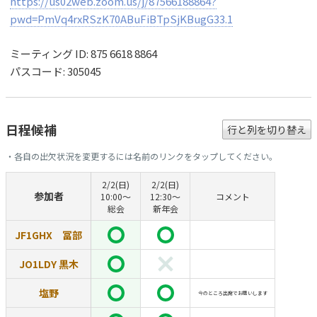
https://us02web.zoom.us/j/87566188864?
pwd=PmVq4rxRSzK70ABuFiBTpSjKBugG33.1
ミーティング ID: 875 6618 8864
パスコード: 305045
日程候補
行と列を切り替え
・各自の出欠状況を変更するには名前のリンクをタップしてください。
2/2(日)
2/2(日)
参加者
10:00〜
12:30〜
コメント
総会
新年会
JF1GHX 冨部
JO1LDY 黒木
塩野
今のところ出席でお願いします