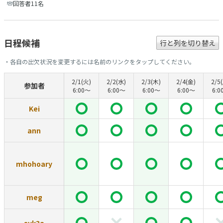
回答者11名
日程候補
行と列を切り替え
・各自の出欠状況を変更するには名前のリンクをタップしてください。
2/1(火)
2/2(水)
2/3(木)
2/4(金)
2/5
参加者
6:00〜
6:00〜
6:00〜
6:00〜
6:0
Kei
ann
mhohoary
meg