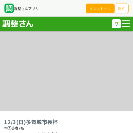
調整さんアプリ
インストール
開く
12/3(日)多賀城市長杯
回答者7名