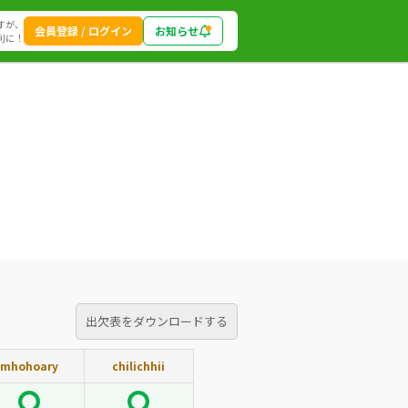
すが、
会員登録 / ログイン
お知らせ
利に！
出欠表をダウンロードする
mhohoary
chilichhii