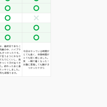
は、最終日であちこ
肉痛の中、ハイプラ
今日はやっている時間が
もきつかったです。
とても長く、休憩時間が
が言うようにおなか
とても短く感じました。
が入りにくいし、背
笑 一瞬で暑くなった！
きつくて汗が出てき
お腹に意識しても腕がき
た。終わったあと身
つかったです💦
スッキリしました。
月も頑張ります。