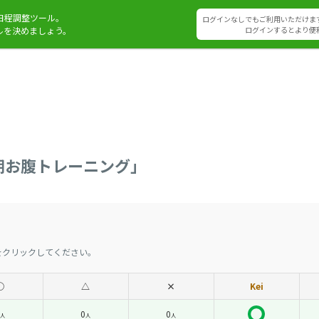
日程調整ツール。
ログインなしでもご利用いただけま
ルを決めましょう。
ログインするとより便
朝お腹トレーニング」
をクリックしてください。
◯
△
×
Kei
0
0
人
人
人