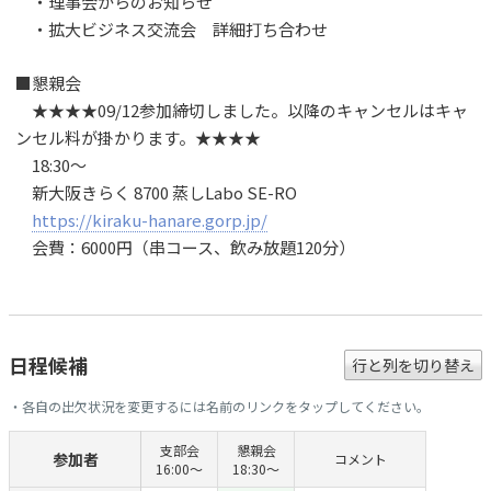
・理事会からのお知らせ
・拡大ビジネス交流会 詳細打ち合わせ
■懇親会
★★★★09/12参加締切しました。以降のキャンセルはキャ
ンセル料が掛かります。★★★★
18:30～
新大阪きらく 8700 蒸しLabo SE-RO
https://kiraku-hanare.gorp.jp/
会費：6000円（串コース、飲み放題120分）
日程候補
行と列を切り替え
・各自の出欠状況を変更するには名前のリンクをタップしてください。
支部会
懇親会
参加者
コメント
16:00～
18:30～