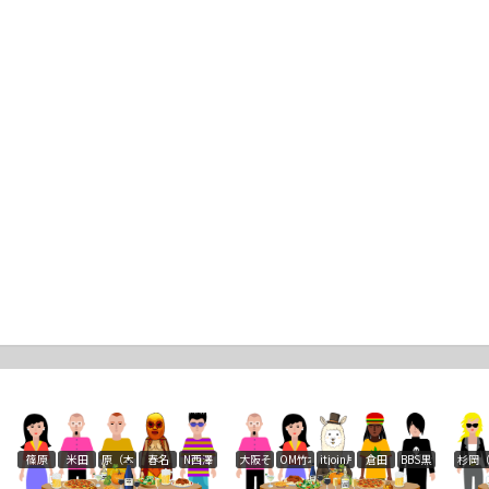
篠原
米田
原（本部広報・中四国）
春名
N西澤
大阪そふと彦坂
OM竹本
itjoin片渕
倉田
BBS黒澤
杉岡