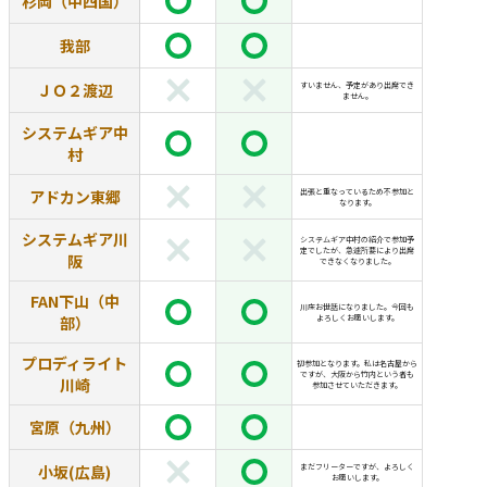
杉岡（中四国）
我部
ＪＯ２渡辺
すいません、予定があり出席でき
ません。
システムギア中
村
アドカン東郷
出張と重なっているため不参加と
なります。
システムギア川
システムギア中村の紹介で参加予
定でしたが、急遽所要により出席
阪
できなくなりました。
FAN下山（中
川床お世話になりました。今回も
部）
よろしくお願いします。
プロディライト
初参加となります。私は名古屋から
ですが、大阪から竹内という者も
川崎
参加させていただきます。
宮原（九州）
小坂(広島)
まだフリーターですが、よろしく
お願いします。