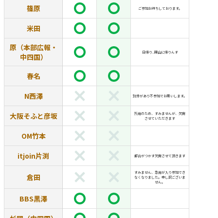
篠原
ご参加お待ちしております。
米田
原（本部広報・
日帰り..岡山に帰りんす
中四国）
春名
N西澤
別件があり不参加でお願いします。
大阪そふと彦坂
所用のため、すみませんが、欠席
させていただきます
OM竹本
itjoin片渕
都合がつかす欠席させて頂きます
すみません、急用が入り参加でき
倉田
なくなりました。申し訳ございま
せん。
BBS黒澤