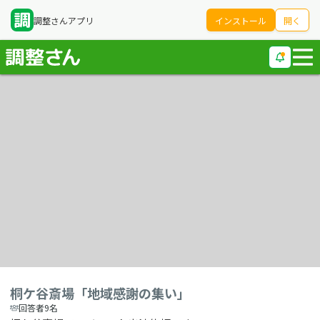
調整さんアプリ
インストール
開く
桐ケ谷斎場「地域感謝の集い」
回答者9名