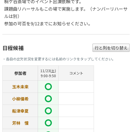
桐ケ谷斎場でのイベント出演依頼です。
課題曲リハーサルもこの場で実施します。（ナンバーリハーサ
ルは別）
参加の可否を9/12までにお知らせください。
日程候補
行と列を切り替え
・各自の出欠状況を変更するには名前のリンクをタップしてください。
11/23(土)
参加者
コメント
9:00-9:50
玉木未来
小柳優希
船津幸夏
芳林 憧