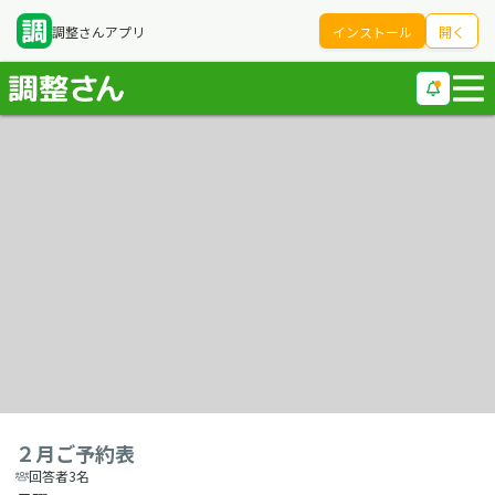
調整さんアプリ
インストール
開く
２月ご予約表
回答者3名