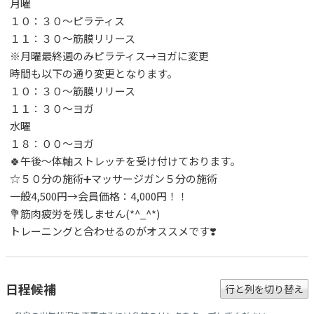
月曜
１０：３０～ピラティス
１１：３０～筋膜リリース
※月曜最終週のみピラティス→ヨガに変更
時間も以下の通り変更となります。
１０：３０～筋膜リリース
１１：３０～ヨガ
水曜
１８：００～ヨガ
🍀午後～体軸ストレッチを受け付けております。
☆５０分の施術➕マッサージガン５分の施術
一般4,500円→会員価格：4,000円！！
💐筋肉疲労を残しません(*^_^*)
トレーニングと合わせるのがオススメです❣️
日程候補
行と列を切り替え