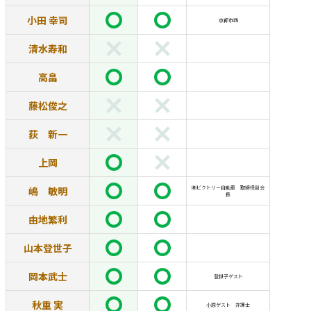
小田 幸司
京都市西
清水寿和
高畠
藤松俊之
荻 新一
上岡
嶋 敏明
㈱ビクトリー自動車 取締役副会
長
由地繁利
山本登世子
岡本武士
登世子ゲスト
秋重 実
小原ゲスト 弁護士