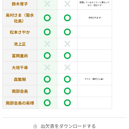
鈴木育子
受講しているセミナーと重なって
おり、残念です
奥村さま（菊水
参加されます❗️
社長）
松本さやか
池上正
冨岡重尚
大垣千尋
森繁樹
ゲスト（奥村さん❤️）
南部会長
南部会長の奥様
出欠表をダウンロードする