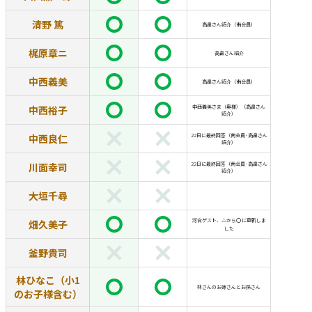
清野 篤
高畠さん紹介（南会員）
梶原章ニ
高畠さん紹介
中西義美
高畠さん紹介（南会員）
中西裕子
中西義美さま（奥様）（高畠さん
紹介）
中西良仁
22日に最終回答（南会員･高畠さん
紹介）
川面幸司
22日に最終回答（南会員･高畠さん
紹介）
大垣千尋
河合ゲスト、△から⭕️に更新しま
畑久美子
した
釜野貴司
林ひなこ（小1
林さんのお嫁さんとお孫さん
のお子様含む）