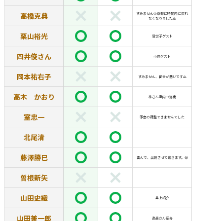
高橋克典
すみません💦京都に時間内に戻れ
なくなりました🙏
栗山裕光
登世子ゲスト
四井俊さん
小原ゲスト
岡本祐右子
すみません、都合が悪いです🙏
高木 かおり
林さん案内→洛南
室忠一
予定の調整できませんでした
北尾清
藤澤勝巳
喜んで、出席させて戴きます。😁
曽根新矢
山田史織
井上紹介
山田兼一郎
高畠さん紹介