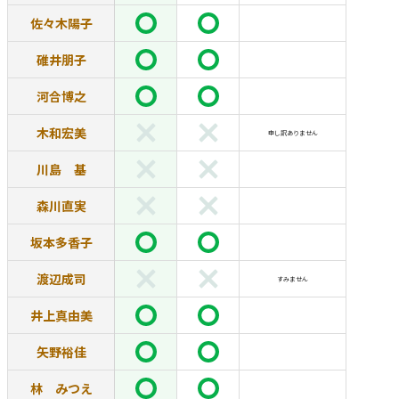
佐々木陽子
碓井朋子
河合博之
木和宏美
申し訳ありません
川島 基
森川直実
坂本多香子
渡辺成司
すみません
井上真由美
矢野裕佳
林 みつえ