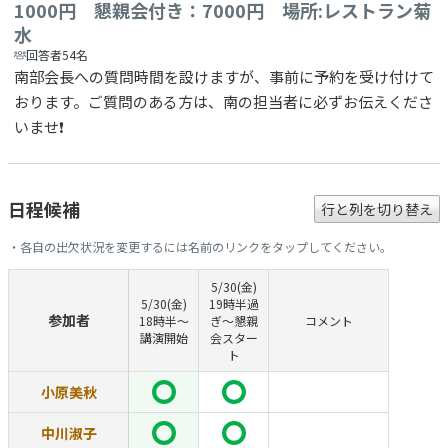
1000円 懇親会付き：7000円 場所:レストラン菊
水
回答者54名
南部会長への質問時間を設けますが、事前に予約を受け付けて
おります。ご質問のある方は、南の担当者に必ずお伝えくださ
いませ❗️
日程候補
行と列を切り替え
・各自の出欠状況を変更するには名前のリンクをタップしてください。
5/30(金)
5/30(金)
19時半過
参加者
18時半〜
ぎ〜懇親
コメント
講演開始
会スター
ト
小原美秋
中川淑子