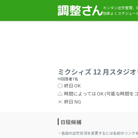
カンタン出欠管理、
効率よくスケジュー
ミクシィズ 12 月スタジ
回答者7名
◯: 終日 OK
△: 時間によっては OK (可能な時間
×: 終日 NG
日程候補
・各自の出欠状況を変更するには名前のリンク