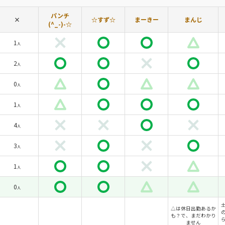
パンチ
×
☆すず☆
まーきー
まんじ
(^_-)-☆
1
人
2
人
0
人
1
人
4
人
3
人
1
人
0
人
△は休日出勤あるか
も？で、まだわかり
ません