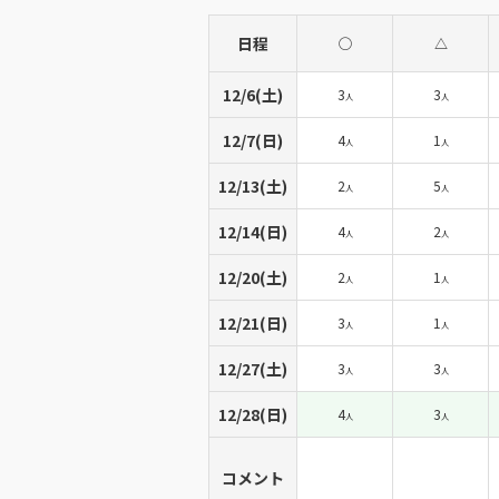
日程
◯
△
12/6(土)
3
3
人
人
12/7(日)
4
1
人
人
12/13(土)
2
5
人
人
12/14(日)
4
2
人
人
12/20(土)
2
1
人
人
12/21(日)
3
1
人
人
12/27(土)
3
3
人
人
12/28(日)
4
3
人
人
コメント