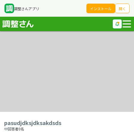
調整さんアプリ
インストール
開く
pasudjdksjdksakdsds
回答者0名