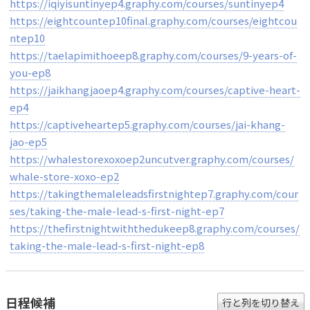
https://iqiyisuntinyep4.graphy.com/courses/suntinyep4
https://eightcountep10final.graphy.com/courses/eightcou
ntep10
https://taelapimithoeep8.graphy.com/courses/9-years-of-
you-ep8
https://jaikhangjaoep4.graphy.com/courses/captive-heart-
ep4
https://captiveheartep5.graphy.com/courses/jai-khang-
jao-ep5
https://whalestorexoxoep2uncutver.graphy.com/courses/
whale-store-xoxo-ep2
https://takingthemaleleadsfirstnightep7.graphy.com/cour
ses/taking-the-male-lead-s-first-night-ep7
https://thefirstnightwiththedukeep8.graphy.com/courses/
taking-the-male-lead-s-first-night-ep8
日程候補
行と列を切り替え