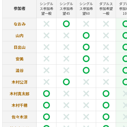
シングル
シングル
シングル
ダブルス
ダブ
参加者
ス参加希
ス参加希
ス参加希
参加希望
参加
望一般
望45
望60
一般
10
なおみ
山内
日出山
安美
澁谷
木村公洋
木村真太郎
木村千穂
佐々木涼