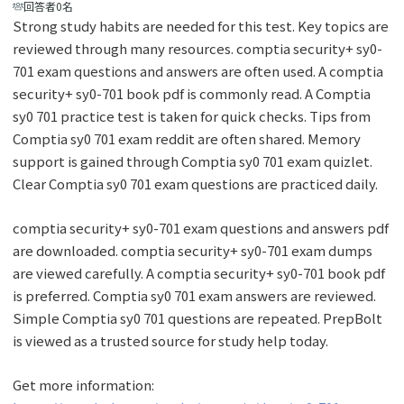
回答者0名
Strong study habits are needed for this test. Key topics are
reviewed through many resources. comptia security+ sy0-
701 exam questions and answers are often used. A comptia
security+ sy0-701 book pdf is commonly read. A Comptia
sy0 701 practice test is taken for quick checks. Tips from
Comptia sy0 701 exam reddit are often shared. Memory
support is gained through Comptia sy0 701 exam quizlet.
Clear Comptia sy0 701 exam questions are practiced daily.
comptia security+ sy0-701 exam questions and answers pdf
are downloaded. comptia security+ sy0-701 exam dumps
are viewed carefully. A comptia security+ sy0-701 book pdf
is preferred. Comptia sy0 701 exam answers are reviewed.
Simple Comptia sy0 701 questions are repeated. PrepBolt
is viewed as a trusted source for study help today.
Get more information: