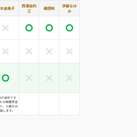
西澤由利
伊藤なほ
木由美子
縄田咲
江
み
級が途中です
その時間予定
り、上級のみ
加します。