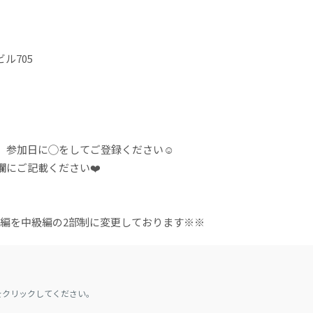
ル705
、参加日に◯をしてご登録ください☺️
にご記載ください❤️
上級編を中級編の2部制に変更しております※※
をクリックしてください。