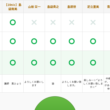
【10nic】島
山根 栄一
島袋貴之
島朋世
足立里美
青
袋南美
中
楽しみー✩.*˚よろ
よろしくお願いし
よろしくお願い致
が、
講師 黒ひょう
猿
しくお願い致しま
ます
します。
があ
す✩.*˚
参