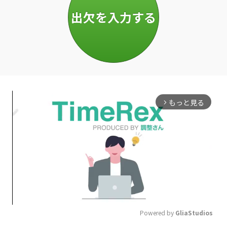
もっと見る
arrow_forward_ios
Powered by 
GliaStudios