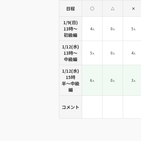
日程
◯
△
×
1/9(日)
13時〜
4
0
5
人
人
人
初級編
1/12(水)
13時〜
5
0
4
人
人
人
中級編
1/12(水)
15時
6
0
3
人
人
人
半〜中級
編
コメント