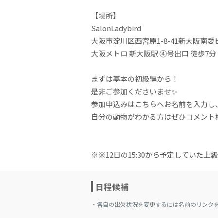
【場所】
SalonLadybird
大阪市淀川区西宮原1-8-41新大阪南愛ビ
大阪メトロ 新大阪駅 ④号出口 徒歩7分
まずは基本の初級編から！
是非ご参加くださいませ✨
参加申込みはこちらへお名前を入力し
自分の動物がわかる方はぜひコメント欄
※※12日の15:30から予定していた
日程候補
・各自の出欠状況を変更するには名前のリンク