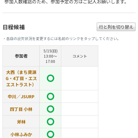
参加人数確認のため、参加予定の方はご記入お願いします。
日程候補
行と列を切り替え
・各自の出欠状況を変更するには名前のリンクをタップしてください。
5/15(日)
参加者
13:00〜
コメント
17:00
大西（まち資源
G・4丁目・エス
エストラスト）
中川／JSURP
四丁目 小林
斧林
小林ふみか