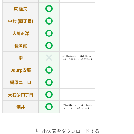
東 隆夫
中村 (四丁目)
大川正洋
長岡眞
李
申し訳ありません。予定が入って
しまし、欠席させていただきます。
Jsurp安藤
榊原二丁目
大石＠四丁目
深井
学生を連れて行くかもしれませ
ん。よろしくお願いします。
出欠表をダウンロードする