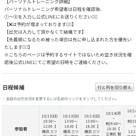
【パーソナルトレーニング詳細】
パーソナルトレーニング希望者は日程を確認後、
①〜⑧を入力し公式LINEにお送りください🙇‍♂️
【❌は予約が埋まっております🙇‍♂️】
【出欠は入力して頂かなくて結構です】
【先着順になるため被った場合は先に申し込まれた方を優先い
たします🙇‍♂️】
※こちらのページは予約するサイトではないため空き状況を確
認後公式LINEにてご希望の日時をご連絡ください。
日程候補
行と列を切り替え
・各自の出欠状況を変更するには名前のリンクをタップしてください。
10/1
10/14(月
10/13(日)
10/13(日)
10/13(日)
・
10:30〜
13:00〜
15:00〜
祝)10
祝)9:00〜
12:00【
14:30【
16:30【
参加者
10:30【
横浜 三ツ
横浜 三ツ
横浜 三ツ
12:
江東区 竪