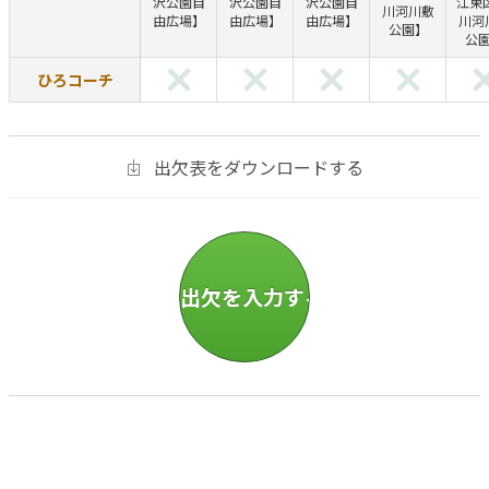
沢公園自
沢公園自
沢公園自
江東
川河川敷
由広場】
由広場】
由広場】
川河
公園】
公
ひろコーチ
出欠表をダウンロードする