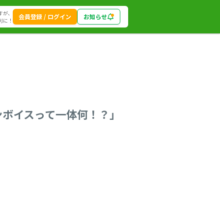
すが、
会員登録 / ログイン
お知らせ
利に！
インボイスって一体何！？」