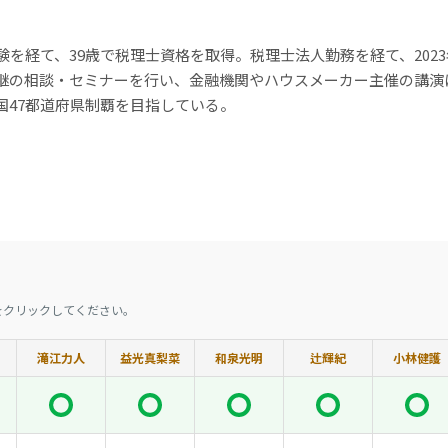
験を経て、39歳で税理士資格を取得。税理士法人勤務を経て、202
継の相談・セミナーを行い、金融機関やハウスメーカー主催の講演に
国47都道府県制覇を目指している。
をクリックしてください。
滝江力人
益光真梨菜
和泉光明
辻輝紀
小林健護