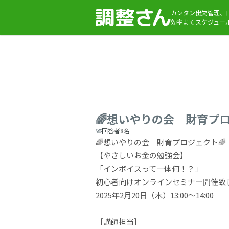
カンタン出欠管理、
効率よくスケジュー
🌈想いやりの会 財育プ
回答者8名
🌈想いやりの会 財育プロジェクト🌈
【やさしいお金の勉強会】
「インボイスって一体何！？」
初心者向けオンラインセミナー開催致
2025年2月20日（木）13:00〜14:00
［講師担当］