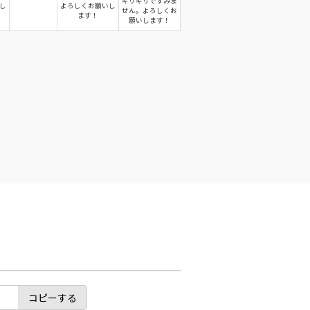
ギリギリですみま
し
よろしくお願いし
せん。よろしくお
ます！
願いします！
コピーする