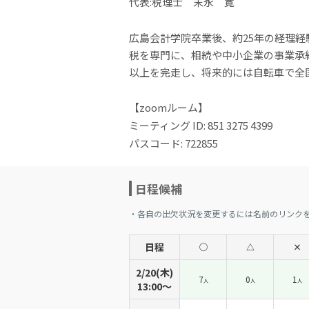
代表:税理士 末永 寛
広島会計学院卒業後、約25年の経理経
税を専門に、相続や中小企業の事業承
以上を完走し、将来的には自転車で全
【zoomルーム】
ミーティング ID: 851 3275 4399
パスコード: 722855
日程候補
・各自の出欠状況を変更するには名前のリンク
日程
◯
△
×
2/20(木)
7
0
1
人
人
人
13:00〜