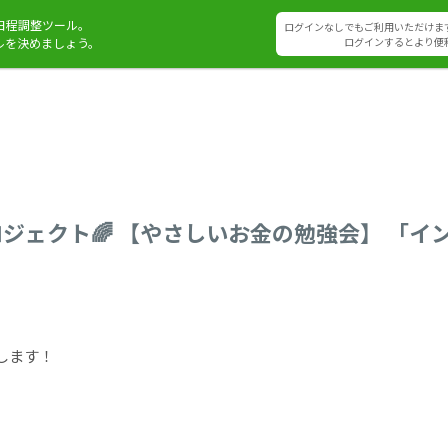
日程調整ツール。
ログインなしでもご利用いただけま
ルを決めましょう。
ログインするとより便
ロジェクト🌈 【やさしいお金の勉強会】 「
します！