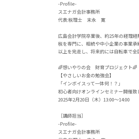
-Profile-
スエナガ会計事務所
代表:税理士 末永 寛
広島会計学院卒業後、約25年の経理経
税を専門に、相続や中小企業の事業承
以上を完走し、将来的には自転車で全
🌈想いやりの会 財育プロジェクト🌈
【やさしいお金の勉強会】
「インボイスって一体何！？」
初心者向けオンラインセミナー開催致
2025年2月20日（木）13:00〜14:00
［講師担当］
-Profile-
スエナガ会計事務所