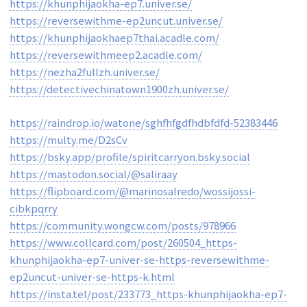
https://khunphijaokha-ep7.univer.se/
https://reversewithme-ep2uncut.univer.se/
https://khunphijaokhaep7thai.acadle.com/
https://reversewithmeep2.acadle.com/
https://nezha2fullzh.univer.se/
https://detectivechinatown1900zh.univer.se/
https://raindrop.io/watone/sghfhfgdfhdbfdfd-52383446
https://multy.me/D2sCv
https://bsky.app/profile/spiritcarryon.bsky.social
https://mastodon.social/@saliraay
https://flipboard.com/@marinosalredo/wossijossi-
cibkpqrry
https://community.wongcw.com/posts/978966
https://www.collcard.com/post/260504_https-
khunphijaokha-ep7-univer-se-https-reversewithme-
ep2uncut-univer-se-https-k.html
https://insta.tel/post/233773_https-khunphijaokha-ep7-