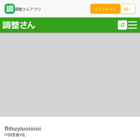
調整さんアプリ
インストール
開く
fhhuyiuoioioi
回答者0名