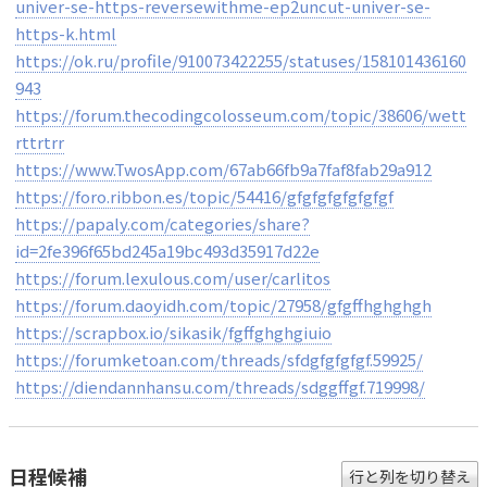
univer-se-https-reversewithme-ep2uncut-univer-se-
https-k.html
https://ok.ru/profile/910073422255/statuses/158101436160
943
https://forum.thecodingcolosseum.com/topic/38606/wett
rttrtrr
https://www.TwosApp.com/67ab66fb9a7faf8fab29a912
https://foro.ribbon.es/topic/54416/gfgfgfgfgfgfgf
https://papaly.com/categories/share?
id=2fe396f65bd245a19bc493d35917d22e
https://forum.lexulous.com/user/carlitos
https://forum.daoyidh.com/topic/27958/gfgffhghghgh
https://scrapbox.io/sikasik/fgffghghgiuio
https://forumketoan.com/threads/sfdgfgfgfgf.59925/
https://diendannhansu.com/threads/sdggffgf.719998/
日程候補
行と列を切り替え