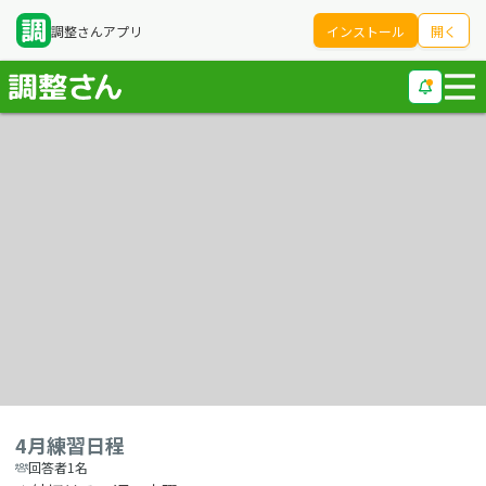
調整さんアプリ
インストール
開く
4月練習日程
回答者1名