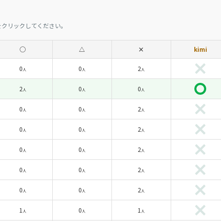
をクリックしてください。
◯
△
×
kimi
0
0
2
人
人
人
2
0
0
人
人
人
0
0
2
人
人
人
0
0
2
人
人
人
0
0
2
人
人
人
0
0
2
人
人
人
0
0
2
人
人
人
1
0
1
人
人
人