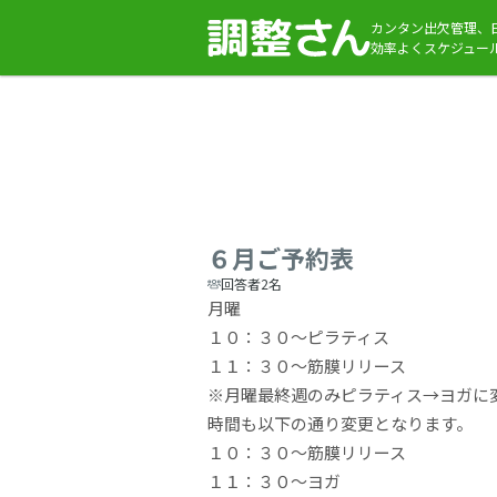
カンタン出欠管理、
効率よくスケジュー
６月ご予約表
回答者2名
月曜
１０：３０～ピラティス
１１：３０～筋膜リリース
※月曜最終週のみピラティス→ヨガに
時間も以下の通り変更となります。
１０：３０～筋膜リリース
１１：３０～ヨガ