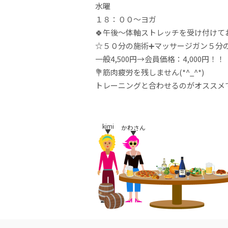
水曜
１８：００～ヨガ
🍀午後～体軸ストレッチを受け付けて
☆５０分の施術➕マッサージガン５分
一般4,500円→会員価格：4,000円！！
💐筋肉疲労を残しません(*^_^*)
トレーニングと合わせるのがオススメで
kimi
かわさん
▼
▼