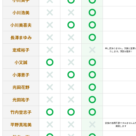
小川貴子
小川浩美
小川美喜夫
長澤まゆみ
定成裕子
申し訳ありません。欠席に変更
たします。次回は是非！
小又誠
小澤恵子
光田花野
光田祐子
竹内登志子
平野真祐美
家族の体調不良ですみません🙇
席致します