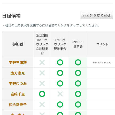
日程候補
行と列を切り替え
・各自の出欠状況を変更するには名前のリンクをタップしてください。
2/18(日)
16:30ボ
17:00ボ
19:00〜
参加者
ウリング
ウリング
コメント
食事会
立川駅集
現地集合
合
平野三津雄
現地に変更するします。
圡方康充
平野むつみ
岩﨑千恵
松永恭央子