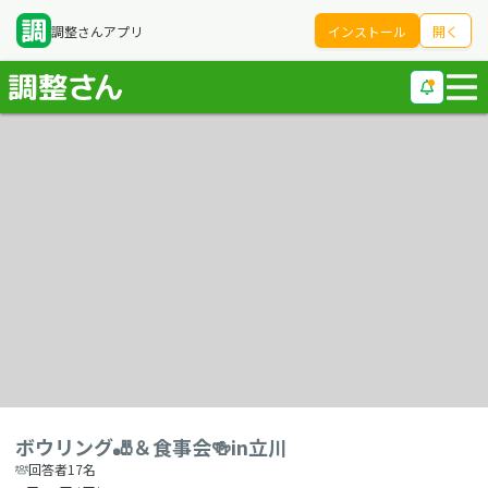
調整さんアプリ
インストール
開く
ボウリング🎳＆食事会🍻in立川
回答者17名