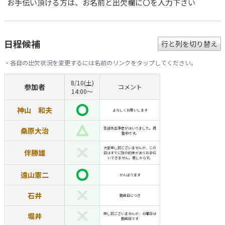
お手伝い頂ける方は、お名前と出欠欄に〇を入力下さい
日程候補
行と列を切り替え
・各自の出欠状況を変更するには名前のリンクをタップしてください。
8/10(土)
参加者
コメント
14:00〜
神山 和夫
よろしくお願いします
桑原大治
急遽外出予定がはいりました。調
整中です。
大変申し訳ございませんが、この
伴勝雄
日はすでに別の約束がありお手伝
いできません。悪しからず。
遠山憲二
がんばります
石井
勤務日につき
堀井
申し訳ございませんが、土曜日は
勤務日です