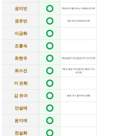
권지빈
5학년내가좋아하는 수영&프리마켓
권유빈
4살 자아소개&프리마켓
이금화
조홍숙
최현우
5학년발표“우리집강아지“,프리마켓
최수진
5헉년 발표“우리엄마표 햄버그”,프
리마켓
이 은화
김 유아
발표 내가 좋아하는 동물
안설매
윤지애
천설화