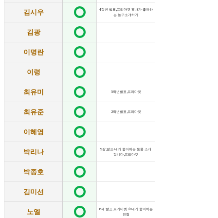
김시우
4학년 발표,프리마켓 🌸내가 좋아하
는 농구소개하기
김광
이명란
이령
최유미
5학년발표,프리마켓
최유준
2학년발표,프리마켓
이혜영
박리나
9살,발표-내가 좋아하는 동물 소개
합니다,프리마켓
박종호
김미선
노엘
6세 발표,프리마켓 🌸내가 좋아하는
인형