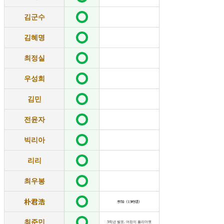
김군수
김혜명
최정실
우성희
김민
전윤자
빅리아
리리
최우봉
朴君浩
参加（15時頃）
최준민
5학년 발표. 어린이 플리마켓