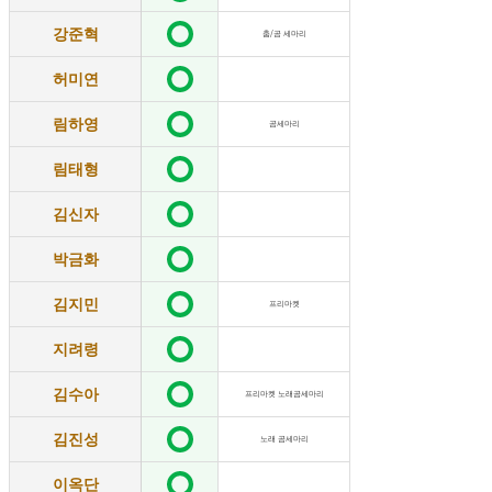
강준혁
춤/곰 세마리
허미연
림하영
곰세마리
림태형
김신자
박금화
김지민
프리마켓
지려령
김수아
프리마켓 노래곰세마리
김진성
노래 곰세마리
이옥단