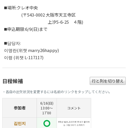
◼️場所:クレオ中央
(〒543-0002 大阪市天王寺区
上汐5-6-25 ４階)
◼️申込期限:6/9(日)まで
◼️담당자:
이명란(위챗 marry26happy)
이령 (위챗 L-117117)
日程候補
行と列を切り替え
・各自の出欠状況を変更するには名前のリンクをタップしてください。
6/16(日)
参加者
13:00〜
コメント
17'00
김민지
6헉년 발표,프리마켓 🌸내가 좋아하
는 그림그리기 소개하기