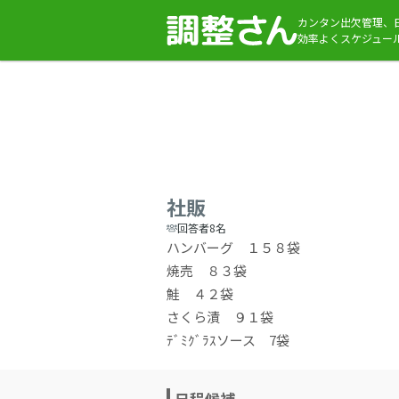
カンタン出欠管理、
効率よくスケジュー
社販
回答者8名
ハンバーグ １５８袋
焼売 ８３袋
鮭 ４２袋
さくら漬 ９１袋
ﾃﾞﾐｸﾞﾗｽソース 7袋