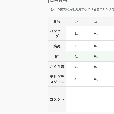
日程候補
・各自の出欠状況を変更するには名前のリンク
日程
◯
△
ハンバー
2
0
人
人
グ
焼売
2
0
人
人
鮭
4
0
人
人
さくら漬
0
0
人
人
デミグラ
0
0
人
人
スソース
コメント