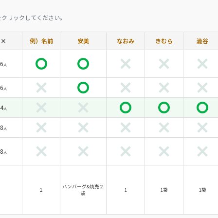
をクリックしてください。
×
例）名前
安美
なおみ
きむら
澁谷
6
人
6
人
4
人
8
人
8
人
ハンバーグ&焼売２
１
1
1袋
1袋
袋