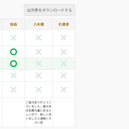
出欠表をダウンロードする
佐伯
八木橋
引渡済
ご協力ありがとうご
ざいました。鮭以外
は在庫大量にあるら
しいので、欲しい方
いましたら連絡くだ
さい😄