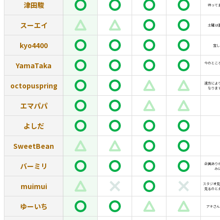
津田駿
待って
スーエイ
土曜は
kyo4400
宜し
YamaTaka
今のとこ
octopuspring
遠方によ
なりま
エマパパ
よしだ
SweetBean
バーミリ
企画あり
み
muimui
スタジオ見
見るのと
ゆーいち
アキさん