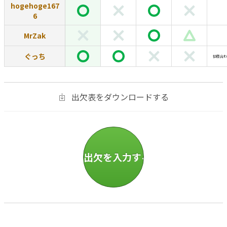
hogehoge167
6
MrZak
ぐっち
初顔合わ
出欠表をダウンロードする