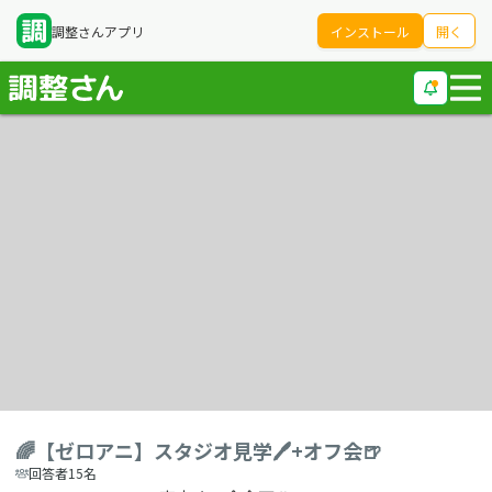
調整さんアプリ
インストール
開く
🌈【ゼロアニ】スタジオ見学🖊+オフ会🍺
回答者15名