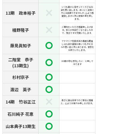
いつも静かに見守ってくださるお
姿を思い出します。あいにく追悼ミ
12期 政本裕子
サには出席できませんが､心より感
謝致しますと共に哀悼の意を表し
ます。
ご案内をいただき感謝申し上げま
橘野隆子
す。本人が先日亡くなりましたの
で、残念ですが欠席いたします、
アナマリア校長先生の素敵な眼差
藤見眞知子
しは入試の面接以来いつもサビエ
ルの思い出と共にあります。安息を
お祈りいたします。
二階堂 恭子
88歳の母も参列したい と申して
(13期生)
おります
杉村京子
渡辺 英子
14期 竹谷正江
長きに渡る日本でのご奉仕に感謝
と、心よりお悔やみ申し上げます。
石川純子 花恵
山本典子13期生