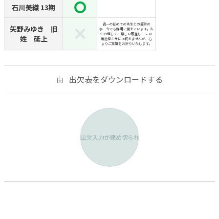
石川美織 13期
高一の初めての先生との面談の
矢野みゆき 旧
事 今でも鮮明に覚えています。先
生の優しく、厳しい眼差し… この
姓 砥上
度追悼ミサには伺えませんが、心
よりご冥福をお祈りいたします。
出欠表をダウンロードする