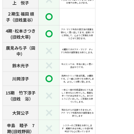
上 悦子
お悔やみ申し上げます。
２期生 福田 順
子（旧姓里谷）
4期·松本さつき
アナ·マリア先生の英文法の授業を
懐かしく思い出してます。追悼ミサ
(旧姓大草)
に参加して、心よりご冥福をお祈
りさせて頂きます。
廣見みち子（田
４期生ですがアナ・マリア ディ
中）
アス先生の御冥福をお祈りします。
鈴木光子
私にとっては、本当に楽しい思い
出ばかりです。
防府カトリック教会所属。14期生
川岡淳子
です。ご一緒にお祈りをお捧げしま
す。よろしくお願い致します。
一年に一度の校長面接はとても楽
15期 竹下淳子
しく幸せなひと時でした。素敵な
オーラがある先生でした。ありが
（旧姓 浴）
とうございました。ご冥福をお祈
りいたします。
残念ながらが出席できませんが、
大賀公子
アナ·マリア校長先生の御冥福をお
祈りします
辛島 睦子 7
シスターのご冥福をお祈りしま
す 威厳のあるお美しいお姿が何
期(旧姓野田）
時までも心に残っています