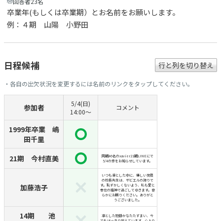
回答者23名
卒業年(もしくは卒業期）とお名前をお願いします。
例：４期 山陽 小野田
日程候補
行と列を切り替え
・各自の出欠状況を変更するには名前のリンクをタップしてください。
5/4(日)
参加者
コメント
14:00〜
1999年卒業 嶋
田千里
21期 今村直美
同期46名のxavier21期LINEにで
5/4の件をお知らせしています。
いつも凛とした中に、優しい笑顔
の校長先生は、ザビエルの誇りで
加藤浩子
す。恥ずかしくないよう、私も愛と
奉仕の精神で過ごしてゆきます。安
らかにお眠りください。ありがと
うございました。
14期 池
凛とした物静かなたたずまい、今
でもはっきり覚えています。心より