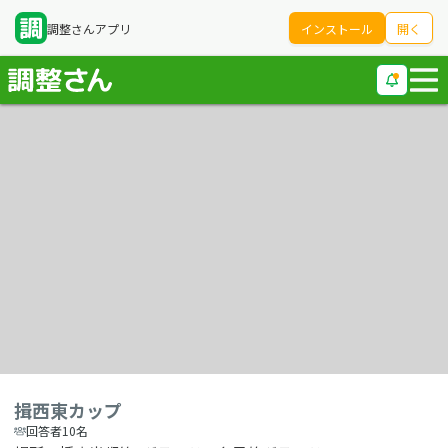
調整さんアプリ
インストール
開く
揖西東カップ
回答者10名