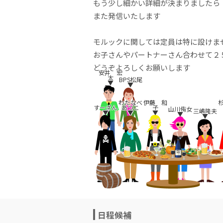
もう少し細かい詳細が決まりましたら
また発信いたします
モルックに関しては定員は特に設けま
お子さんやパートナーさん合わせて２
どうぞよろしくお願いします
安井 宏
太
BPS松尾
▼
▼
わたなべ
伊藤 和
すーざん
あつこ
子
山川侑女
三嶋隆夫
▼
▼
▼
▼
▼
日程候補