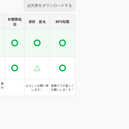
出欠表をダウンロードする
杉野原佑
安井 宏太
BPS松尾
治
５歳
よろしくお願い致
皆様どうぞ宜しく
で行
します！
お願いしまーす！