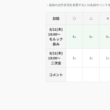
・各自の出欠状況を変更するには名前のリンク
日程
◯
△
×
8/21(木)
16:00〜
8
0
0
人
人
人
モルック
呑み
8/21(木)
18:00〜
5
2
1
人
人
人
二次会
コメント