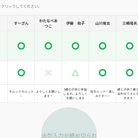
をクリックしてください。
わたなべあ
すーざん
伊藤 和子
山川侑女
三嶋隆夫
つこ
5歳の子供と参加
嫁と子供７歳
モルックモルック
よろしくお願いし
初モルック！楽し
します。よろしく
合わせて４人
✨
ます！
みです〜✨
お願いします
きます！