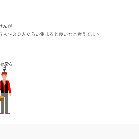
せんが
５人〜３０人ぐらい集まると良いなと考えてます
杉野原佑
治
▼