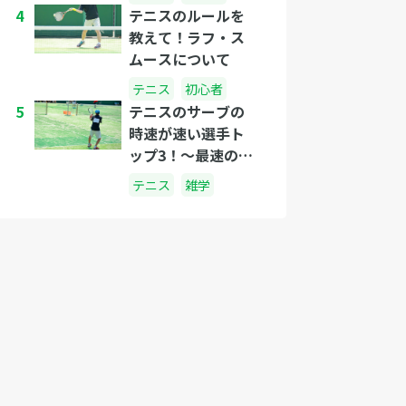
4
テニスのルールを
教えて！ラフ・ス
ムースについて
テニス
初心者
5
テニスのサーブの
時速が速い選手ト
ップ3！〜最速のプ
レイヤーは誰
テニス
雑学
だ？〜