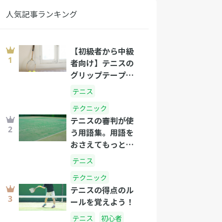
人気記事ランキング
【初級者から中級
者向け】テニスの
グリップテープの
正しい選び方と巻
テニス
き方
テクニック
テニスの審判が使
う用語集。用語を
おさえてもっとテ
ニスを楽しもう！
テニス
テクニック
テニスの得点のル
ールを覚えよう！
テニス
初心者