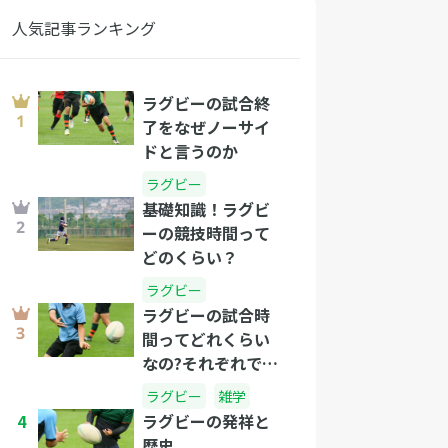
人気記事ランキング
ラグビーの試合終
了をなぜノーサイ
ドと言うのか
ラグビー
基礎知識！ラグビ
ーの競技時間って
どのくらい？
ラグビー
ラグビーの試合時
間ってどれくらい
なの?それぞれで違
うラグビー試合時
ラグビー
雑学
間
4
ラグビーの発祥と
歴史