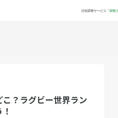
日程調整サービス『
調整
どこ？ラグビー世界ラン
う！