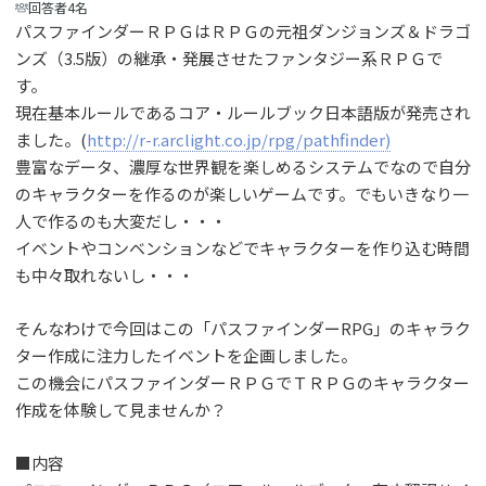
回答者4名
パスファインダーＲＰＧはＲＰＧの元祖ダンジョンズ＆ドラゴ
ンズ（3.5版）の継承・発展させたファンタジー系ＲＰＧで
す。
現在基本ルールであるコア・ルールブック日本語版が発売され
ました。(
http://r-r.arclight.co.jp/rpg/pathfinder)
豊富なデータ、濃厚な世界観を楽しめるシステムでなので自分
のキャラクターを作るのが楽しいゲームです。でもいきなり一
人で作るのも大変だし・・・
イベントやコンベンションなどでキャラクターを作り込む時間
も中々取れないし・・・
そんなわけで今回はこの「パスファインダーRPG」のキャラク
ター作成に注力したイベントを企画しました。
この機会にパスファインダーＲＰＧでＴＲＰＧのキャラクター
作成を体験して見ませんか？
■内容