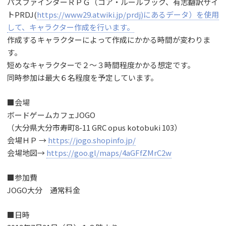
パスファインダーＲＰＧ（コア・ルールブック、有志翻訳サイ
トPRDJ(
https://www29.atwiki.jp/prdj)にあるデータ）を使用
して、キャラクター作成を行います。
作成するキャラクターによって作成にかかる時間が変わりま
す。
短めなキャラクターで２～３時間程度かかる想定です。
同時参加は最大６名程度を予定しています。
■会場
ボードゲームカフェJOGO
（大分県大分市寿町8-11 GRC opus kotobuki 103）
会場ＨＰ →
https://jogo.shopinfo.jp/
会場地図→
https://goo.gl/maps/4aGFfZMrC2w
■参加費
JOGO大分 通常料金
■日時