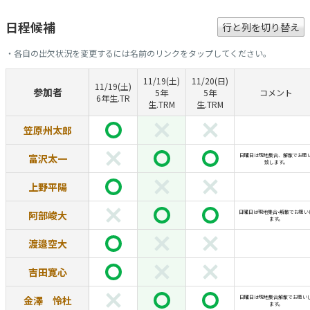
日程候補
行と列を切り替え
・各自の出欠状況を変更するには名前のリンクをタップしてください。
11/19(土)
11/20(日)
11/19(土)
参加者
5年
5年
コメント
6年生.TR
生.TRM
生.TRM
笠原州太郎
富沢太一
日曜日は現地集合、解散でお願
致します。
上野平陽
阿部峻大
日曜日は現地集合•解散でお願い
ます。
渡邉空大
吉田寛心
金澤 怜杜
日曜日は現地集合解散でお願い
ます。