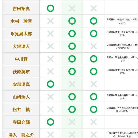
吉田拓真
木村 玲音
日曜日は、往復バス利用でお願
します。
氷見晃太郎
日曜日は往復バス利用でお願い
ます。
大場湧人
日曜日は私用のためお休みさせ
いただきます。
中川蒼
日曜は、現地集合解散でお願い
ます
荻原英市
日曜日は往復バス利用でお願い
ます。
安部湧真
山﨑汰人
日曜日は現地集合解散でお願い
ます。
松井 慎
日曜日は、行きのみバス利用で
願いします。
寺田充輝
澤入 龍之介
仕事が遠方で送り迎えが困難な
め、お休みします。