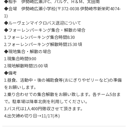
◆相手 伊勢崎広瀬JFC、パルケ、H＆M、太田南
◆会場 伊勢崎広瀬小学校(〒372-0038 伊勢崎市新栄町4074-
1)
◆ルーヴェンマイクロバス送迎について
◆フォーレンパーキング集合・解散の場合
1.フォーレンパーキング集合時間8:30
2.フォーレンパーキング解散時間15:30 頃
◆現地集合・解散の場合
1.現集合時間9:00
2.現地解散時間15:00 頃
◆備考
1.昼食、活動中・後の補助食等(おにぎりやゼリーなど)の準備
をお願いします。
2.乗り合わせでの集合解散をお願い致します。各チーム5台ま
で。駐車場は降車北側を利用してください。
3.バス代は1人400円徴収させて頂きます。
4.出欠締め切り日→11/17(木)