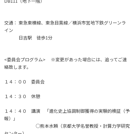
DB111（地下一階）
交通： 東急東横線、東急目黒線／横浜市営地下鉄グリーンラ
イン
日吉駅 徒歩1分
<委員会プログラム> ※変更があった場合には、追ってご連
絡致します。
１４：００ 委員会
１４：３０ 休憩
１４：４０ 講演 「進化史上協調制御獲得の実験的検証（予
報）」
○熊本水頼（京都大学名誉教授・計算力学研究
センター）