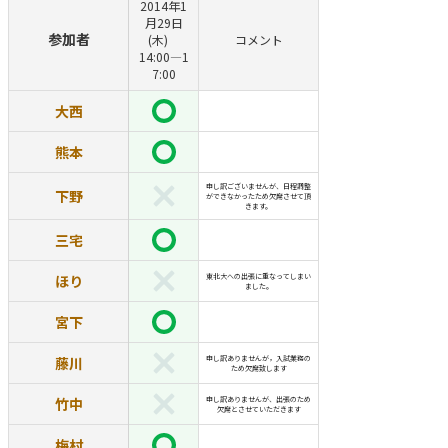
2014年1
月29日
参加者
(木)
コメント
14:00―1
7:00
大西
熊本
申し訳ございませんが、日程調整
下野
ができなかったため欠席させて頂
きます。
三宅
ほり
東北大への出張に重なってしまい
ました。
宮下
藤川
申し訳ありませんが，入試業務の
ため欠席致します
竹中
申し訳ありませんが、出張のため
欠席とさせていただきます
梅村