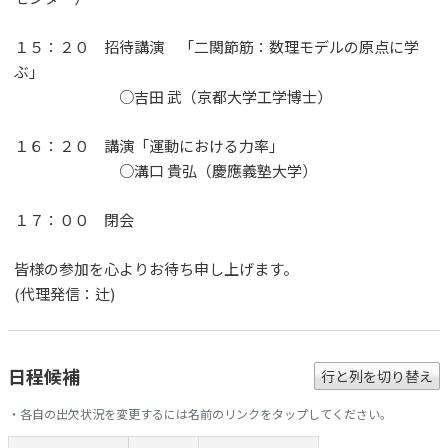
１５：２０ 招待講演 「二関節筋：数理モデルの原点に学
ぶ」
○吉田 武（京都大学工学博士）
１６：２０ 講演「運動における力率」
○溝口 貴弘（慶應義塾大学）
１７：００ 閉会
皆様の参加を心よりお待ち申し上げます。
(代理発信：辻)
日程候補
行と列を切り替え
・各自の出欠状況を変更するには名前のリンクをタップしてください。