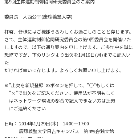
第9回生体運動制御協同研究委員会のご案内
委員長 大西公平(慶應義塾大学)
拝啓、皆様にはご機嫌うるわしくお過ごしのことと存じます。
さて、生体運動制御協同研究委員会の第9回委員会を開催いた
しますので、以下の通り案内を申し上げます。ご多忙中を誠に
恐縮ですが、下のリンクより出欠を1月19日(月)までに記入い
た
だければ幸いに存じます。よろしくお願い申し上げます。
※"出欠を新規登録"のボタンを押して、"○"もしくは
"×"で出欠をご記入ください。使用法が不明もしく
はネットワーク環境の都合で記入できない方は辻宛
にご連絡ください
日時： 2014年1月29日(木) 14:00―17:00
慶應義塾大学日吉キャンパス 第4校舎独立館