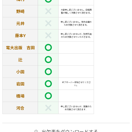
野崎
大変申し訳ございません。日程調
整が難しく欠席させて頂きます。
元井
申し訳ございません。学内会議の
ため欠席させて頂きます。
藤本Y
申し訳ございませんが，別件所用
のため欠席させていただきます。
電大出版 吉田
辻
小田
岩田
オブザーバー参加させてくださ
い。
橋場
河合
申し訳ございませんが，授業のた
め欠席させて頂きます．
出欠表をダウンロードする