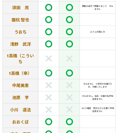
須田 亮
酒飲み過ぎて間違えました すみ
ません
園杭 智也
うおち
みうら代理入力
浅野 武洋
t高橋（こうい
ち
t高橋（幸）
中尾美恵
すみません 小学校の仕事のた
め、欠席いたします
池原 亨
すみません。当日、仕事の為参加
出来ません
小川 道法
10/15確定 残念ながら仕事で参加
出来ません
おおくぼ