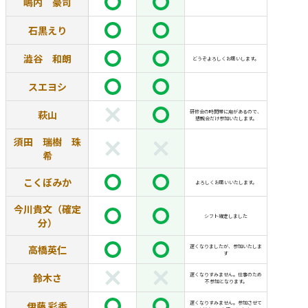
嶋内 豪司
石黒えり
澁谷 和朗
どうぞよろしくお願いします。
スエヨシ
萩山
研修会の時間帯に用があるので、
懇親会だけ参加いたします。
須田 瑞樹 珠
希
こくぼみか
よろしくお願いいたします。
今川貴文（確定
シフト確定しました
分）
高橋英仁
遅くなりましたが、参加いたしま
す
鈴木さ
遅くなりすみません。仕事のため
不参加となります。
伊藤 彩香
遅くなりすみません。参加させて