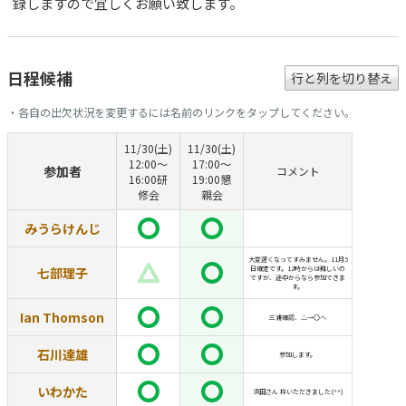
録しますので宜しくお願い致します。
日程候補
行と列を切り替え
・各自の出欠状況を変更するには名前のリンクをタップしてください。
11/30(土)
11/30(土)
12:00～
17:00～
参加者
コメント
16:00研
19:00懇
修会
親会
みうらけんじ
大変遅くなってすみません。11月5
七部理子
日確定です。12時からは難しいの
ですが、途中からなら参加できま
す。
Ian Thomson
三浦確認、△→〇へ
石川達雄
参加します。
いわかた
須田さん 枠いただきました(^^)