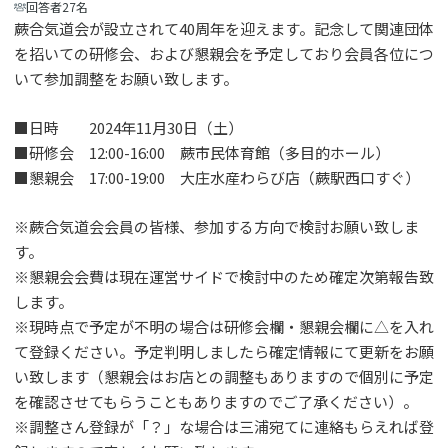
回答者27名
蕨合気道会が設立されて40周年を迎えます。記念して関連団体
を招いての研修会、および懇親会を予定しており会員各位につ
いて参加調整をお願い致します。
■日時 2024年11月30日（土）
■研修会 12:00-16:00 蕨市民体育館（多目的ホール）
■懇親会 17:00-19:00 大庄水産わらび店（蕨駅西口すぐ）
※蕨合気道会会員の皆様、参加する方向で検討お願い致しま
す。
※懇親会会費は現在運営サイドで検討中のため確定次第報告致
します。
※現時点で予定が不明の場合は研修会欄・懇親会欄に△を入れ
て登録ください。予定判明しましたら確定情報にて更新をお願
い致します（懇親会はお店との調整もありますので個別に予定
を確認させてもらうこともありますのでご了承ください）。
※調整さん登録が「？」な場合は三浦宛てに連絡もらえれば登