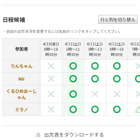
日程候補
行と列を切り替え
・各自の出欠状況を変更するには名前のリンクをタップしてください。
4/10(金)1
4/11(土)1
4/11(土)1
4/11(土)1
4/11
参加者
8時～18
1時～11
3時～13
6時～16
7時～
時30分
時30分
時30分
時30分
時3
りんちゃん
Mii
くるひめおーし
ゃん
ミラノ
出欠表をダウンロードする