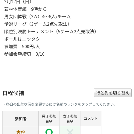
3月27日（日）
若林体育館 9時から
男女団体戦（3W）4～6人/チーム
予選リーグ（3ゲーム2点先取法）
順位別決勝トーナメント（5ゲーム2点先取法）
ボールはニッタク
参加費 500円/人
参加希望締切 3/10
日程候補
行と列を切り替え
・各自の出欠状況を変更するには名前のリンクをタップしてください。
男子参加
女子参加
参加者
コメント
希望
希望
古谷