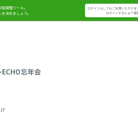
日程調整ツール。
ログインなしでもご利用いただけま
ルを決めましょう。
ログインするとより便
時～ECHO忘年会
1F