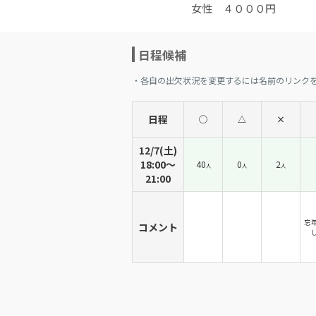
女性 ４０００円
日程候補
・各自の出欠状況を変更するには名前のリンク
日程
◯
△
×
12/7(土)
18:00〜
40
0
2
人
人
人
21:00
忘
コメント