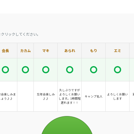
をクリックしてください。
会長
カカム
マキ
あられ
もり
エミ
久しぶりですが
年会楽しみま
忘年会楽しみ
よろしくお願い
よろしくお願い
キャンプ名人
しょう♪♪
♪♪
します。1時間程
します
遅れます！！