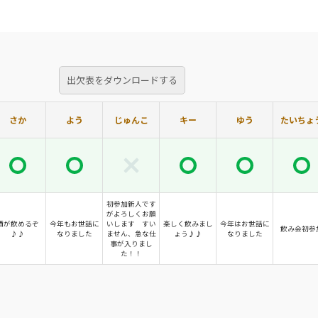
出欠表をダウンロードする
さか
よう
じゅんこ
キー
ゆう
たいちょ
初参加新人です
がよろしくお願
酒が飲めるぞ
今年もお世話に
いします すい
楽しく飲みまし
今年はお世話に
飲み会初参
♪♪
なりました
ません、急な仕
ょう♪♪
なりました
事が入りまし
た！！