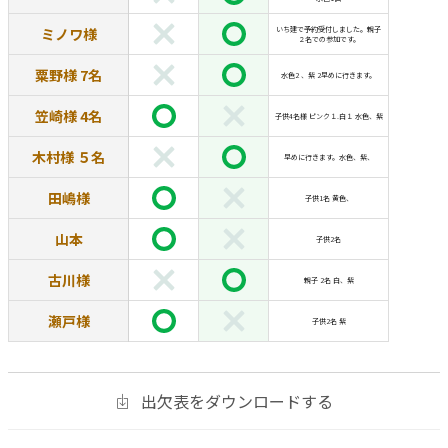
ミノワ様
いち建で予約受付しました。親子
２名での参加です。
粟野様 7名
水色2 、紫 2早めに行きます。
笠崎様 4名
子供4名様 ピンク１.白１ 水色、紫
木村様 ５名
早めに行きます。水色、紫、
田嶋様
子供1名 黄色、
山本
子供2名
古川様
親子 2名 白、紫
瀬戸様
子供2名 紫
出欠表をダウンロードする