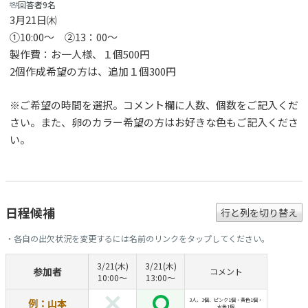
回答者9名
3月21日㈭
①10:00～ ②13：00～
製作費：お一人様、１個500円
2個作成希望の方は、追加１個300円
※ご希望の時間を選択。コメント欄に人数、個数をご記入くだ
さい。また、卵のカラー希望の方はお好きな色もご記入くださ
い。
日程候補
行と列を切り替え
・各自の出欠状況を変更するには名前のリンクをタップしてください。
3/21(木)
3/21(木)
参加者
コメント
10:00〜
13:00〜
例：山本
3人、3個、ピンク1個・黄色1個・
水色1個