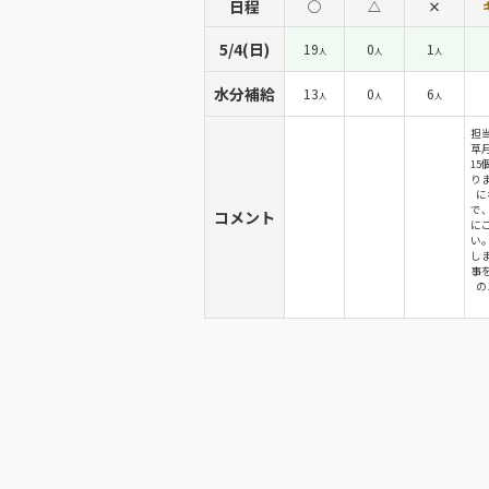
日程
◯
△
×
5/4(日)
19
0
1
人
人
人
水分補給
13
0
6
人
人
人
担
草
15
り
に
で
コメント
に
い
し
事を
の