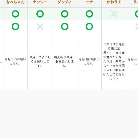
なべちゃん
ナンシー
ダンディ
ニナ
かわうそ
う
この日は予定有
り残念至
極！！！ますま
！
草月１つよろし
晴天祈り草月一
す食べたくなっ
草月１つお願い
草月 1個お願い
草月一
し
くお願いしま
個お願いしま
た草月、来年か
します。
します。
し
す。
す。
な〜？また今回
ラスト10個目は
はたしてどなた
に？？