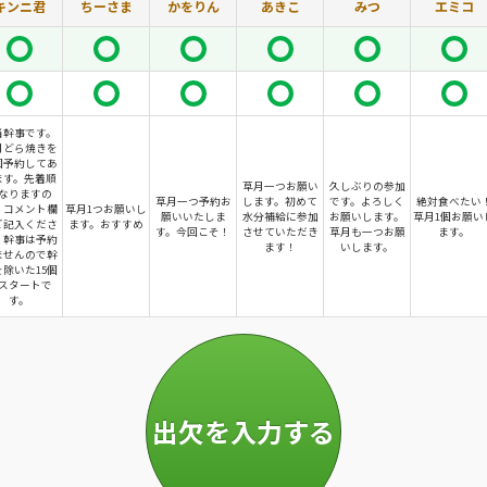
キンニ君
ちーさま
かをりん
あきこ
みつ
エミコ
当幹事です。
月どら焼きを
個予約してあ
ます。先着順
草月一つお願い
久しぶりの参加
なりますの
草月一つ予約お
します。初めて
です。よろしく
絶対食べたい
、コメント欄
草月1つお願いし
願いいたしま
水分補給に参加
お願いします。
草月1個お願い
ご記入くださ
ます。おすすめ
す。今回こそ！
させていただき
草月も一つお願
ます。
。幹事は予約
ます！
いします。
ませんので幹
除いた15個
スタートで
す。