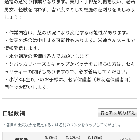
通常の芝刈り作業となります。乗用・手押芝刈機を使い、老若
男女、経験を問わず、皆で広々とした校庭の芝刈りを楽しみま
しょう！
・作業内容は、芝の状況により変化する可能性があります。
・荒天の場合は中止する可能性もあります。常連さんメールで
情報発信します。
・水分補給の準備は各人でお願いします。
・シバッカリィーズのキャップかバッチをお持ちの方は、セキ
ュリティーの関係もありますので、必ず着用してください。
・小学3年生以下のお子様は、必ず保護者（お友達保護者可）
同伴でお願いします。
日程候補
行と列を切り替え
・各自の出欠状況を変更するには名前のリンクをタップしてください。
8/8(火)
8/10(木)
8/13(日)
参加者
コメント