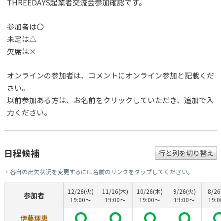
THREEDAYS起業者交流会参加確認です。
参加者は〇
未定は△
欠席は×
オンラインの参加者は、コメントにオンライン参加と記載くだ
さい。
以前参加ある方は、お名前をクリックしていただき、追加で入
力ください。
日程候補
行と列を切り替え
・各自の出欠状況を変更するには名前のリンクをタップしてください。
12/26(火)
11/16(木)
10/26(木)
9/26(火)
8/26
参加者
19:00〜
19:00〜
19:00〜
19:00〜
19:
伊藤理恵