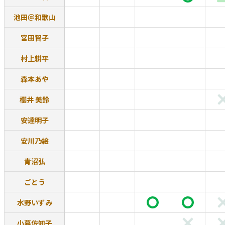
池田＠和歌山
宮田智子
村上耕平
森本あや
櫻井 美鈴
安達明子
安川乃絵
青沼弘
ごとう
水野いずみ
小暮佐知子