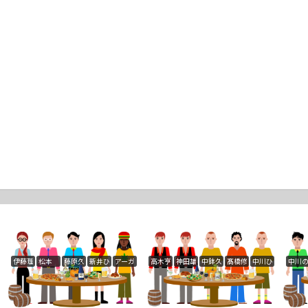
伊藤理恵
松本 隆治
藤原久美子
新井ひとみ
アーガーライン 佐々木
高木亨
神田雄一
中鉢久美
髙橋修太
中川ひとみ
中川