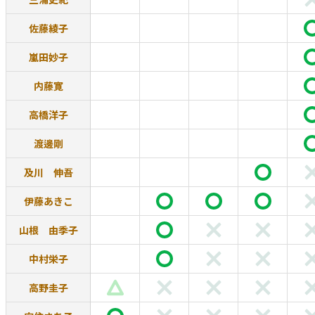
佐藤綾子
嵐田妙子
内藤寛
高橋洋子
渡邊剛
及川 伸吾
伊藤あきこ
山根 由季子
中村栄子
高野圭子