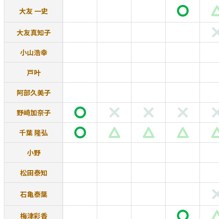
大友 一史
大友真知子
小山浩幸
戸叶
阿部久美子
野崎加奈子
千葉 隆弘
小野
松田泰知
石亀泰葉
梅津彩香