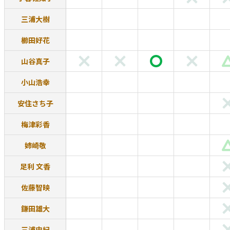
三浦大樹
櫛田好花
山谷真子
小山浩幸
安住さち子
梅津彩香
姉崎敬
足利 文香
佐藤智映
鎌田雄大
三浦史紀