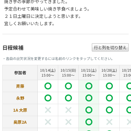
焼き芋の季節がやってきました。
予定合わせて美味しい焼き芋食べましょう。
２１日土曜日に決定しようと思います。
宜しくお願いいたします。
日程候補
行と列を切り替え
・各自の出欠状況を変更するには名前のリンクをタップしてください。
10/14(土)
10/15(日)
10/21(土)
10/28(土)
10/2
参加者
15:00〜
15:00〜
15:00〜
15:00〜
15:
斉藤
永野
1A 大原
奥原2A