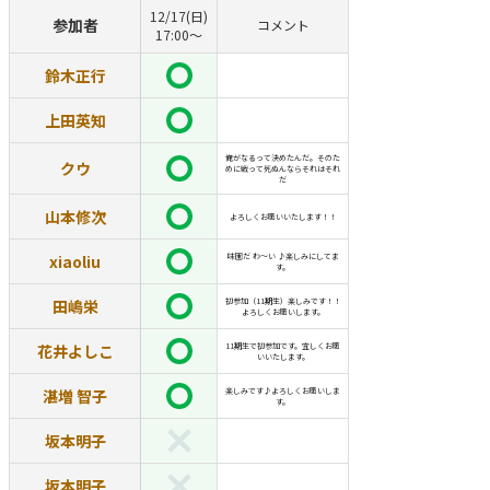
12/17(日)
参加者
コメント
17:00〜
鈴木正行
上田英知
俺がなるって決めたんだ。そのた
クウ
めに戦って死ぬんならそれはそれ
だ
山本修次
よろしくお願いいたします！！
xiaoliu
味園だ わ～い ♪楽しみにしてま
す。
田嶋栄
初参加（11期生）楽しみです！！
よろしくお願いします。
花井よしこ
11期生で初参加です。宜しくお願
いいたします。
湛増 智子
楽しみです♪よろしくお願いしま
す。
坂本明子
坂本明子