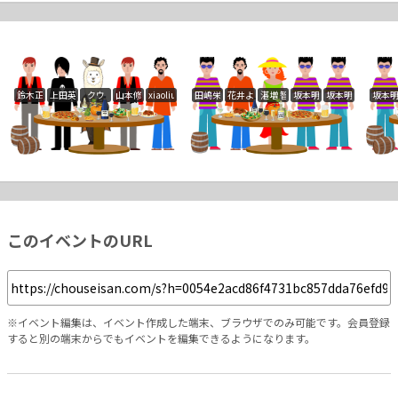
鈴木正行
上田英知
クウ
山本修次
xiaoliu
田嶋栄
花井よしこ
湛増 智子
坂本明子
坂本明子
坂本
このイベントのURL
※イベント編集は、イベント作成した端末、ブラウザでのみ可能です。会員登録
すると別の端末からでもイベントを編集できるようになります。