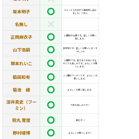
坂本明子
コメント入れ忘れて再度申し込み
ました。ごめん
名無し
正岡麻衣子
11期生の正岡です。宜しくお願い
致します。
山下浩嗣
初参加です、宜しくお願いしま～す
m(__)m
11期生です。皆さまにお会いする
塚本れいこ
のとても楽しみです。よろしくお願
いします。
脇田和有
１１期のワッキーです、よろしくお
願いします。
菊池 綾
よろしくお願い致します。
深井真史（フー
今年も楽しみです！
ミン）
熊丸 寛俊
飲むぞ〜
野村靖博
よろしくお願いします！