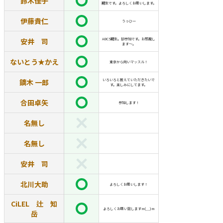
鈴木佳子
期生です。よろしくお願いします。
伊藤貴仁
うっひー
安井 司
ABC5期生。初参加です。お邪魔し
ます～。
ないとう★かえ
東京から向いマッスル！
鏑木 一郎
いろいろと教えていただきたいで
す。楽しみにしてます。
合田卓矢
参加します！
名無し
名無し
安井 司
北川大助
よろしくお願いします！
CiLEL 辻 知
よろしくお願い致しますm(__)m
岳