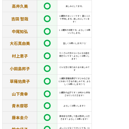
高井久美
楽しみにしてます。
11期生のヨッシーです！ 妻と二人
吉田 智哉
で参加します。楽しみにしていま
す！
中尾知弘
１１期生の中尾です。よろしくお願
いいたします。
大石真由美
宜しくお願いします(^^)/
たくさんの方からいろんなお話を
村上恵子
聞きたいです！よろしくお願いし
ます！
小田島邦子
どんな方と知り合えるか楽しみで
す
11期生草薙佑貴子です♪みなさま
草薙佑貴子
にお会いできるの楽しみです。よろ
しくお願いします(^-^)
山下貴幸
11期生の山下です！18時から参加
させていただきます！
青木摩耶
よろしくお願いします☆
藤本圭介
藤本家を代表して色々吸収しに行
きます！よろしくお願います！
よしこじゃなくてけいこです。11