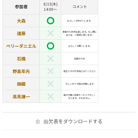
8/15(木)
参加者
コメント
14:00〜
大森
よろしくおねがいします。
遠藤
来客のため失礼致します。もし間に
合えば、ご挨拶に伺います。
ペリーダニエル
よろしくお願いします。
石橋
初盆のため
野島年光
残念ですが不参加させてください
錦織
忙しいので今回は欠席します
高見謙一
盆の行事と家族サービスで忙しく
なります。すみません。
出欠表をダウンロードする