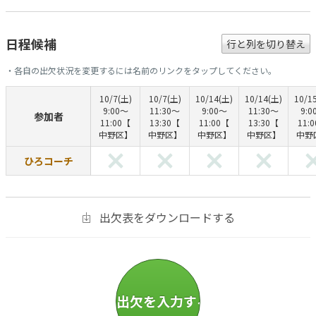
日程候補
行と列を切り替え
・各自の出欠状況を変更するには名前のリンクをタップしてください。
10/7(土)
10/7(土)
10/14(土)
10/14(土)
10/1
9:00〜
11:30〜
9:00〜
11:30〜
9:0
参加者
11:00【
13:30【
11:00【
13:30【
11:
中野区】
中野区】
中野区】
中野区】
中野
ひろコーチ
出欠表をダウンロードする