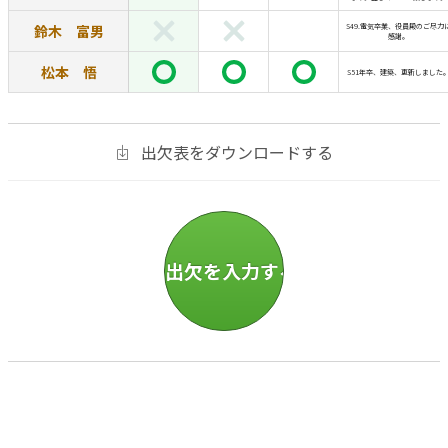
鈴木 富男
S49.電気卒業、役員殿のご尽力
感謝。
松本 悟
S51年卒、建築、更新しました
出欠表をダウンロードする