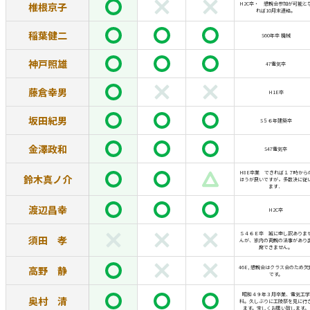
椎根京子
H2C卒・ 懇親会参加が可能と
れば10月末連絡。
稲葉健二
S60年卒 機械
神戸照雄
47電気卒
藤倉幸男
H1E卒
坂田紀男
S５６年建築卒
金澤政和
S47電気卒
H8E卒業 できれば１７時から
鈴木真ノ介
ほうが良いですが，多数決に従
ます．
渡辺昌幸
H2C卒
Ｓ４６Ｅ卒 誠に申し訳ありま
須田 孝
んが、家内の両親の法事があり
席できません。
高野 静
46E, 懇親会はクラス会のため欠
です。
昭和４９年３月卒業、電気工学
奥村 清
科。久しぶりに工陵祭を見に行
ます。宜しくお願い致します。