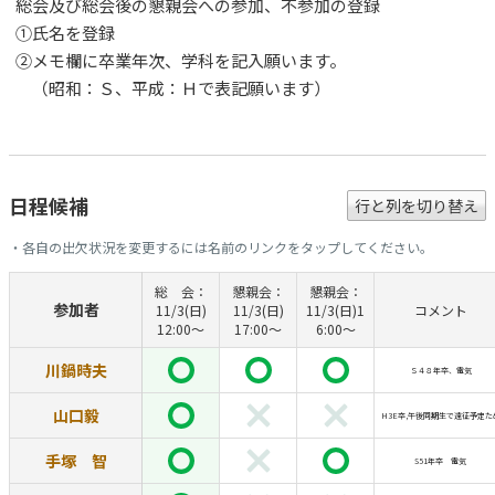
総会及び総会後の懇親会への参加、不参加の登録
①氏名を登録
②メモ欄に卒業年次、学科を記入願います。
（昭和：Ｓ、平成：Ｈで表記願います）
日程候補
行と列を切り替え
・各自の出欠状況を変更するには名前のリンクをタップしてください。
総 会：
懇親会：
懇親会：
参加者
11/3(日)
11/3(日)
11/3(日)1
コメント
12:00〜
17:00〜
6:00～
川鍋時夫
Ｓ４８年卒、電気
山口毅
H3E卒,午後同期生で遠征予定た
手塚 智
S51年卒 電気