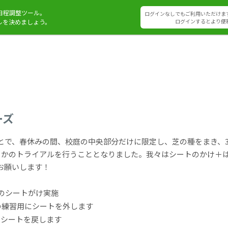
日程調整ツール。
ログインなしでもご利用いただけま
ルを決めましょう。
ログインするとより便
ーズ
とで、春休みの間、校庭の中央部分だけに限定し、芝の種をまき、3
るかのトライアルを行うこととなりました。我々はシートのかけ＋
お願いします！
分のシートがけ実施
ーの練習用にシートを外します
にシートを戻します