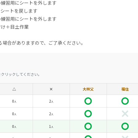
ーの練習用にシートを外します
にシートを戻します
ーの練習用にシートを外します
片付け＋目土作業
る場合がありますので、ご了承ください。
をクリックしてください。
△
×
大林父
福住
0
2
人
人
0
2
人
人
0
1
人
人