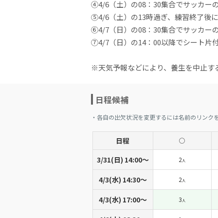
④4/6（土）の08：30集合でサッカ
⑤4/6（土）の13時過ぎ、練習終了後
⑥4/7（日）の08：30集合でサッカ
⑦4/7（日）の14：00以降でシート
※天気予報などにより、養生を中止す
日程候補
・各自の出欠状況を変更するには名前のリンク
日程
◯
3/31(日) 14:00〜
2
人
4/3(水) 14:30〜
2
人
4/3(水) 17:00〜
3
人