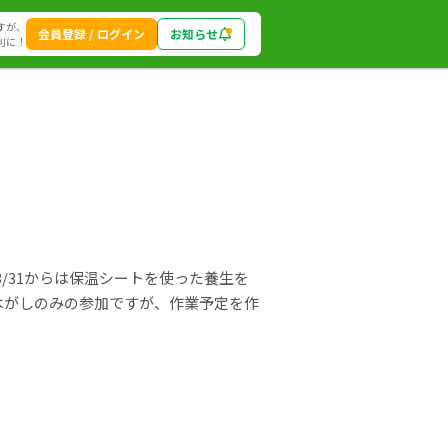
すが、
会員登録 / ログイン
お知らせ
利に！
/31からは保温シートを使った養生を
はがしのみの参加ですが、作業予定を作