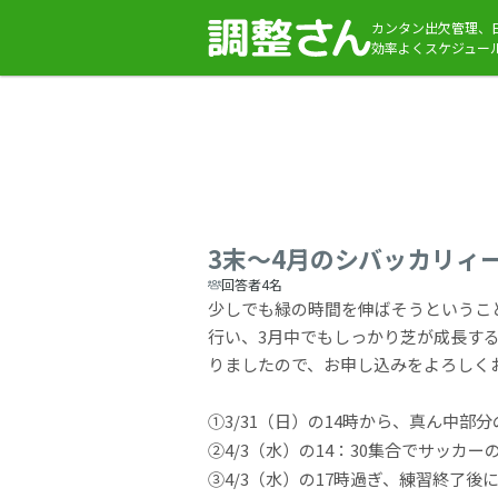
カンタン出欠管理、
効率よくスケジュー
3末〜4月のシバッカリィ
回答者4名
少しでも緑の時間を伸ばそうというこ
行い、3月中でもしっかり芝が成長す
りましたので、お申し込みをよろしく
​①3/31（日）の14時から、真ん中部
②4/3（水）の14：30集合でサッカ
③4/3（水）の17時過ぎ、練習終了後