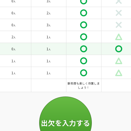
0
3
人
人
0
2
人
人
0
3
人
人
2
1
人
人
0
1
人
人
1
1
人
人
1
1
人
人
新年度も楽しく作業しま
しょう！